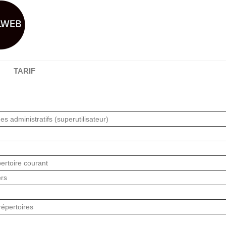
TARIF
 administratifs (superutilisateur)
pertoire courant
ers
répertoires