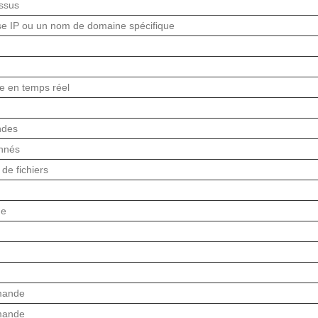
essus
se IP ou un nom de domaine spécifique
me en temps réel
ndes
onnés
de fichiers
me
mmande
mmande