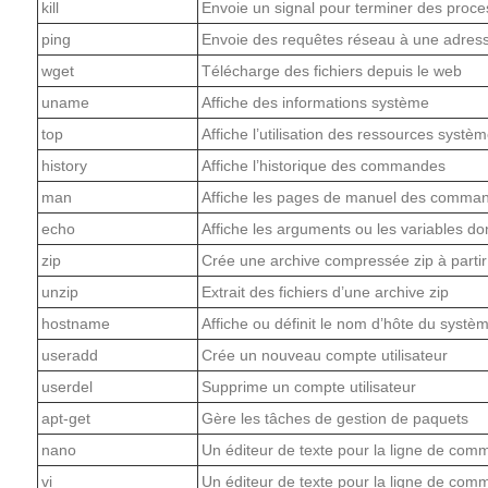
kill
Envoie un signal pour terminer des proc
ping
Envoie des requêtes réseau à une adres
wget
Télécharge des fichiers depuis le web
uname
Affiche des informations système
top
Affiche l’utilisation des ressources systè
history
Affiche l’historique des commandes
man
Affiche les pages de manuel des comma
echo
Affiche les arguments ou les variables d
zip
Crée une archive compressée zip à partir 
unzip
Extrait des fichiers d’une archive zip
hostname
Affiche ou définit le nom d’hôte du systè
useradd
Crée un nouveau compte utilisateur
userdel
Supprime un compte utilisateur
apt-get
Gère les tâches de gestion de paquets
nano
Un éditeur de texte pour la ligne de co
vi
Un éditeur de texte pour la ligne de co